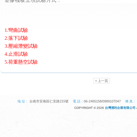
塑膠棧板五項試驗方式：
1.彎曲試驗
2.落下試驗
3.壓縮潛變試驗
4.止滑試驗
5.荷重懸空試驗
< 上一頁
地 址：
台南市安南區仁安路215號
電 話：
06-2465158/0989107047
傳 真：
COPYRIGHT © 2026
台灣湧利企業有限公司