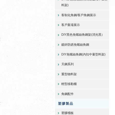
料架)
客制化角鋼/客戶角鋼展示
客戶案場展示
DIY黑色免螺絲角鋼架(消光黑）
鍍鋅防銹免螺絲角鋼
DIY免螺絲角鋼(內扣中量型料架)
天鋼系列
重型物料架
輕型移動櫃
角鋼配件
塑膠製品
塑膠棧板