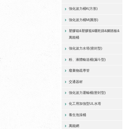
強化波力桶K(方形)
強化波力桶M(圓形)
塑膠箱&塑膠籠&曬乾篩&腳踏板&
萬能桶
強化波力水塔(密封型)
粉、液體輸送桶(漏斗型)
廢棄物疏導管
交通器材
強化波力運輸桶(密封型)
化工用加強型UL水塔
養生泡澡桶
萬能網