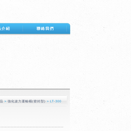
品介紹
聯絡我們
品
>
強化波力運輸桶(密封型)
>
LT-300