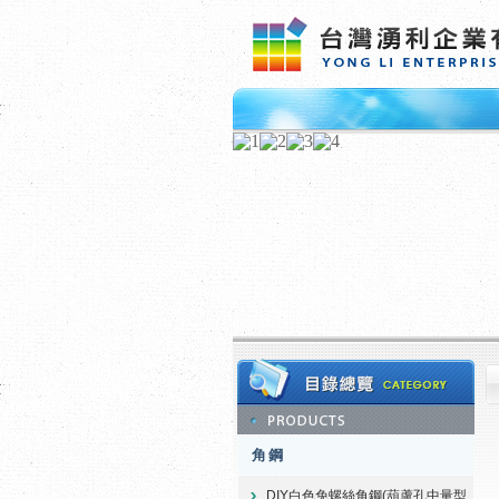
角鋼
DIY白色免螺絲角鋼(葫蘆孔中量型