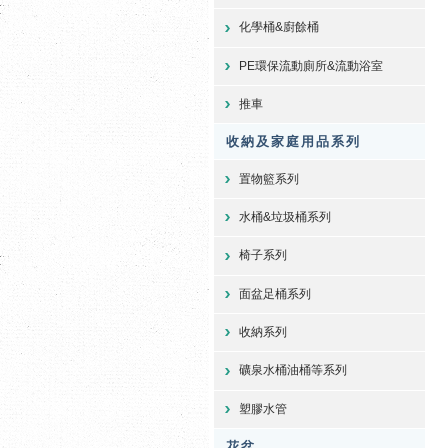
化學桶&廚餘桶
PE環保流動廁所&流動浴室
推車
收納及家庭用品系列
置物籃系列
水桶&垃圾桶系列
椅子系列
面盆足桶系列
收納系列
礦泉水桶油桶等系列
塑膠水管
花盆