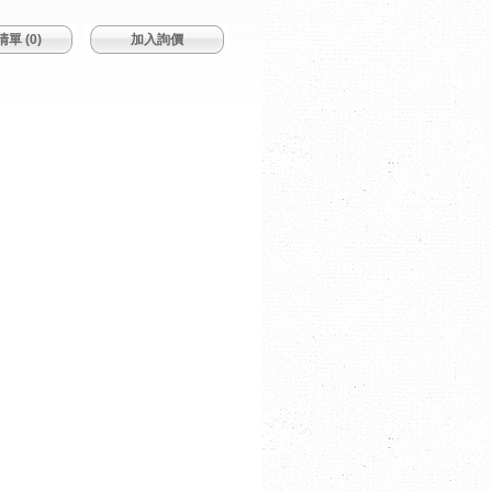
單 (
0
)
加入詢價