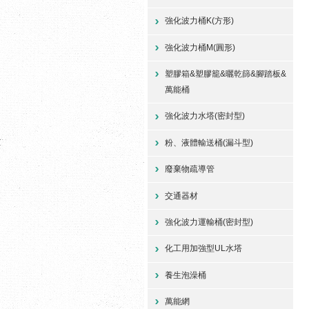
強化波力桶K(方形)
強化波力桶M(圓形)
塑膠箱&塑膠籠&曬乾篩&腳踏板&
萬能桶
強化波力水塔(密封型)
粉、液體輸送桶(漏斗型)
廢棄物疏導管
交通器材
強化波力運輸桶(密封型)
化工用加強型UL水塔
養生泡澡桶
萬能網