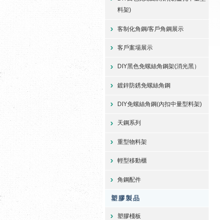
料架)
客制化角鋼/客戶角鋼展示
客戶案場展示
DIY黑色免螺絲角鋼架(消光黑）
鍍鋅防銹免螺絲角鋼
DIY免螺絲角鋼(內扣中量型料架)
天鋼系列
重型物料架
輕型移動櫃
角鋼配件
塑膠製品
塑膠棧板