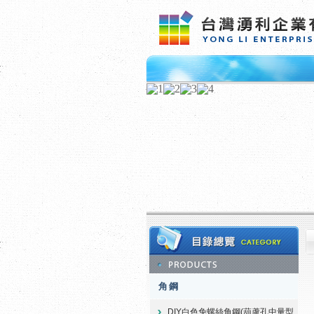
角鋼
DIY白色免螺絲角鋼(葫蘆孔中量型