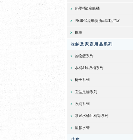
化學桶&廚餘桶
PE環保流動廁所&流動浴室
推車
收納及家庭用品系列
置物籃系列
水桶&垃圾桶系列
椅子系列
面盆足桶系列
收納系列
礦泉水桶油桶等系列
塑膠水管
花盆