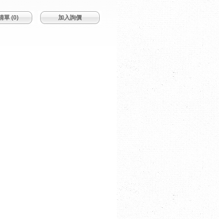
單 (
0
)
加入詢價