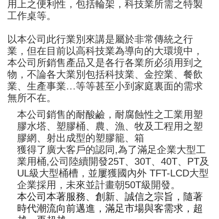
用上之便利性，包括輪架，科技業所需之特製
工作桌等。
以本公司此行業別來講是屬於非常傳統之行
業，但在目前以高科技業為導向的大環境中，
本公司所銷售產品又是各行各業所必須用到之
物，不論各大業別包括科技業、金控業、餐飲
業、生產事業…等等甚至小到家庭裏面的需求
無所不在。
本公司銷售的耐酸鹼，耐腐蝕性之工業用塑
膠水塔、塑膠桶
、
農、漁、牧及工程用之塑
膠網
、射出成型的塑膠籠、箱
獲得了廣大客戶的認同,為了滿足企業大型工
業用桶,公司陸續開發25T、30T、40T、PT及
UL級大型桶槽，並屢獲國內外 TFT-LCD大型
企業採用，未來並計畫朝50T級開發。
本公司本著服務、創新、誠信之宗旨，隨著
時代潮流向前邁進，滿足市場與客需求，超