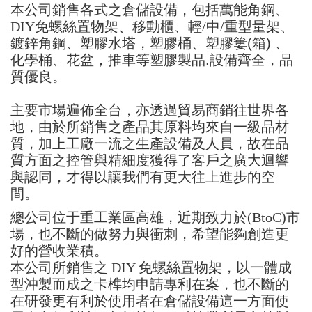
本公司銷售各式之倉儲設備，包括萬能角鋼、
DIY免螺絲置物架、移動櫃、輕/中/重型量架
、
鍍鋅角鋼
、
塑膠水塔
，
塑膠桶、塑膠簍(箱) 、
化學桶、花盆，推車等塑膠製品.
設備齊全，品
質優良。
主要市場遍佈全台，亦透過貿易商銷往世界各
地，由於所銷售之產品其原料均來自一級品材
質，加上工廠一流之生產設備及人員，故在品
質方面之控管與精細度獲得了客戶之廣大迴響
與認同，才得以讓我們有更大往上進步的空
間。
總公司位于重工業區高雄，近期致力於(BtoC)市
場，也不斷的做努力與衝刺，希望能夠創造更
好的營收業積。
本公司所銷售之 DIY 免螺絲置物架，以一體成
型沖製而成之卡榫均申請專利在案，也不斷的
在研發更有利於使用者在倉儲設備這一方面使