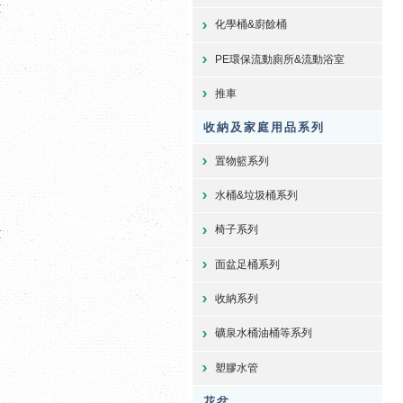
化學桶&廚餘桶
PE環保流動廁所&流動浴室
推車
收納及家庭用品系列
置物籃系列
水桶&垃圾桶系列
椅子系列
面盆足桶系列
收納系列
礦泉水桶油桶等系列
塑膠水管
花盆