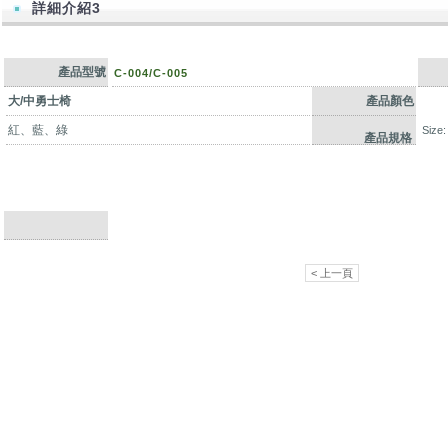
詳細介紹3
產品型號
C-004/C-005
大/中勇士椅
產品顏色
紅、藍、綠
Size
產品規格
< 上一頁