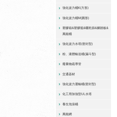
強化波力桶K(方形)
強化波力桶M(圓形)
塑膠箱&塑膠籠&曬乾篩&腳踏板&
萬能桶
強化波力水塔(密封型)
粉、液體輸送桶(漏斗型)
廢棄物疏導管
交通器材
強化波力運輸桶(密封型)
化工用加強型UL水塔
養生泡澡桶
萬能網