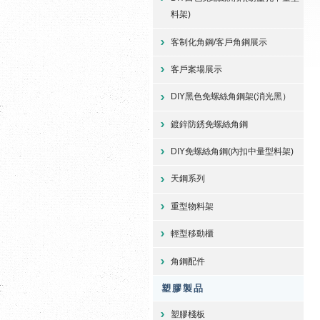
料架)
客制化角鋼/客戶角鋼展示
客戶案場展示
DIY黑色免螺絲角鋼架(消光黑）
鍍鋅防銹免螺絲角鋼
DIY免螺絲角鋼(內扣中量型料架)
天鋼系列
重型物料架
輕型移動櫃
角鋼配件
塑膠製品
塑膠棧板