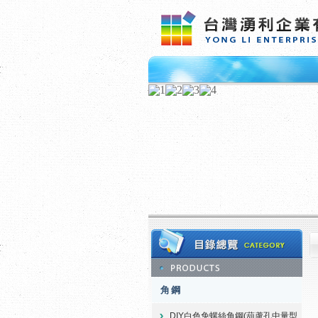
角鋼
DIY白色免螺絲角鋼(葫蘆孔中量型