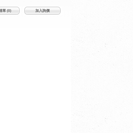
單 (
0
)
加入詢價