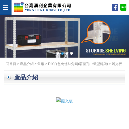
回首頁
>
產品介紹
>
角鋼
>
DIY白色免螺絲角鋼(葫蘆孔中量型料架)
>
麗光板
產品介紹