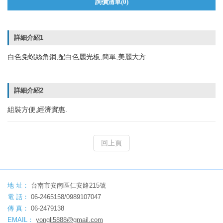
詢價清單(
0
)
詳細介紹1
白色免螺絲角鋼,配白色麗光板,簡單,美麗大方.
詳細介紹2
組裝方便,經濟實惠.
回上頁
地 址：
台南市安南區仁安路215號
電 話：
06-2465158/0989107047
傳 真：
06-2479138
EMAIL：
yongli5888@gmail.com